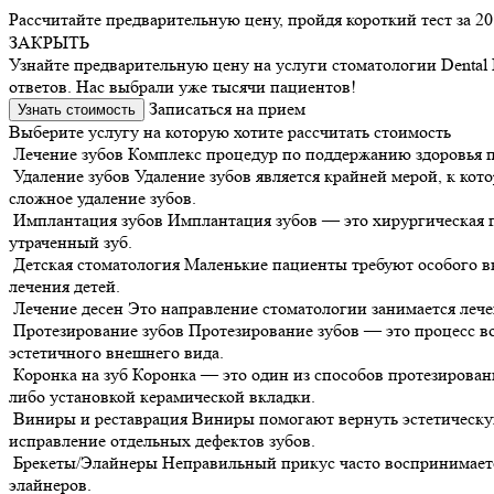
Рассчитайте предварительную цену, пройдя короткий тест за 20
ЗАКРЫТЬ
Узнайте предварительную цену на услуги стоматологии Dental 
ответов. Нас выбрали уже тысячи пациентов!
Записаться на прием
Узнать стоимость
Выберите услугу на которую хотите рассчитать стоимость
Лечение зубов
Комплекс процедур по поддержанию здоровья по
Удаление зубов
Удаление зубов является крайней мерой, к кот
сложное удаление зубов.
Имплантация зубов
Имплантация зубов — это хирургическая 
утраченный зуб.
Детская стоматология
Маленькие пациенты требуют особого в
лечения детей.
Лечение десен
Это направление стоматологии занимается лече
Протезирование зубов
Протезирование зубов — это процесс в
эстетичного внешнего вида.
Коронка на зуб
Коронка — это один из способов протезирован
либо установкой керамической вкладки.
Виниры и реставрация
Виниры помогают вернуть эстетическую
исправление отдельных дефектов зубов.
Брекеты/Элайнеры
Неправильный прикус часто воспринимается
элайнеров.