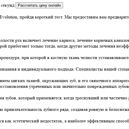
 секунд
Рассчитать цену онлайн
Evolution, пройдя короткий тест. Мы предоставим вам предвари
лости рта включает лечение кариеса, лечение корневых канало
орой прибегают только тогда, когда другие методы лечения неэф
процедура, при которой в костную ткань челюсти устанавливаю
нимания и индивидуального подхода. Специалисты нашей стома
нием мягких тканей, окружающих зуб, и его связочного аппарата
осстановления утраченных или значительно поврежденных зубо
ия зубов, который применяется, когда треснувший или частичн
 привлекательность зубного ряда, создавая ровную и белоснежн
 как эстетический недостаток, а наиболее эффективным способо